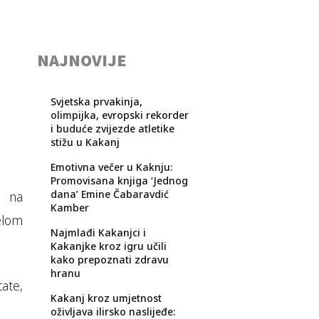
NAJNOVIJE
Svjetska prvakinja,
olimpijka, evropski rekorder
i buduće zvijezde atletike
stižu u Kakanj
Emotivna večer u Kaknju:
Promovisana knjiga ‘Jednog
dana’ Emine Čabaravdić
e na
Kamber
elom
Najmlađi Kakanjci i
Kakanjke kroz igru učili
kako prepoznati zdravu
hranu
ate,
Kakanj kroz umjetnost
oživljava ilirsko naslijeđe: