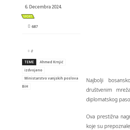
6. Decembra 2024.
SPORT
687
0
TEME
Ahmed Krnjić
izdvojeno
Ministarstvo vanjskih poslova
Najbolji bosansk
BiH
društvenim mrež
diplomatskog paso
Ova prestižna nagr
koje su prepoznale 