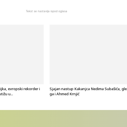
Tekst se nastavlja ispod oglasa
ijka, evropski rekorder i
Sjajan nastup Kakanjca Nedima Subašića, gl
tižu u...
ga i Ahmed Krnjić