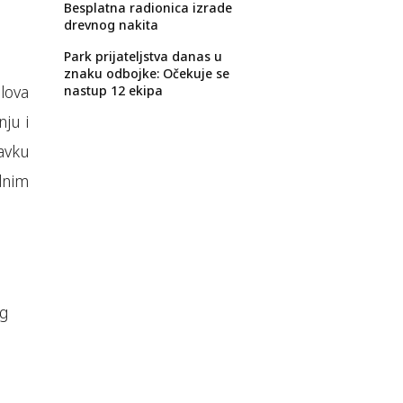
Besplatna radionica izrade
drevnog nakita
Park prijateljstva danas u
znaku odbojke: Očekuje se
lova
nastup 12 ekipa
ju i
avku
dnim
og