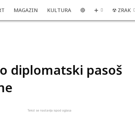
RT
MAGAZIN
KULTURA
🔴
➕
☢ ZRAK
o diplomatski pasoš
ne
Tekst se nastavlja ispod oglasa