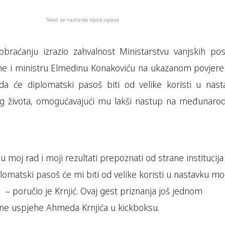
Tekst se nastavlja ispod oglasa
obraćanju izrazio zahvalnost Ministarstvu vanjskih pos
ne i ministru Elmedinu Konakoviću na ukazanom povjeren
 da će diplomatski pasoš biti od velike koristi u nast
g života, omogućavajući mu lakši nastup na međunaro
 moj rad i moji rezultati prepoznati od strane institucija
lomatski pasoš će mi biti od velike koristi u nastavku m
 – poručio je Krnjić. Ovaj gest priznanja još jednom
tne uspjehe Ahmeda Krnjića u kickboksu.