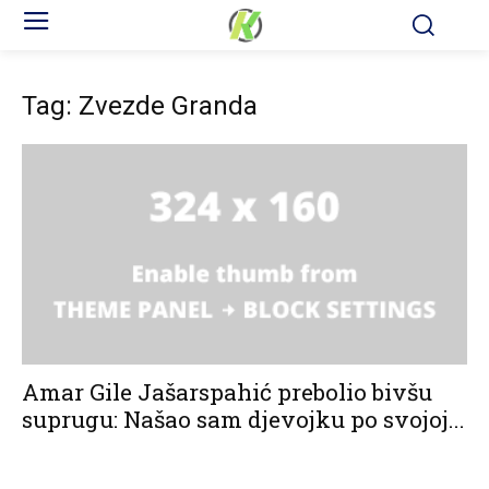
Tag: Zvezde Granda
Amar Gile Jašarspahić prebolio bivšu
suprugu: Našao sam djevojku po svojoj...