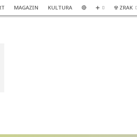
RT
MAGAZIN
KULTURA
🔴
➕
☢ ZRAK