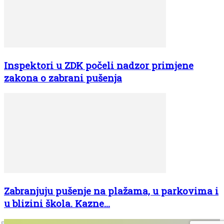
Inspektori u ZDK počeli nadzor primjene
zakona o zabrani pušenja
Zabranjuju pušenje na plažama, u parkovima i
u blizini škola. Kazne...