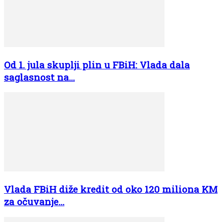
Od 1. jula skuplji plin u FBiH: Vlada dala
saglasnost na...
Vlada FBiH diže kredit od oko 120 miliona KM
za očuvanje...