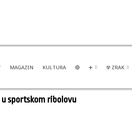
T
MAGAZIN
KULTURA
🔴
➕
☢ ZRAK
 u sportskom ribolovu