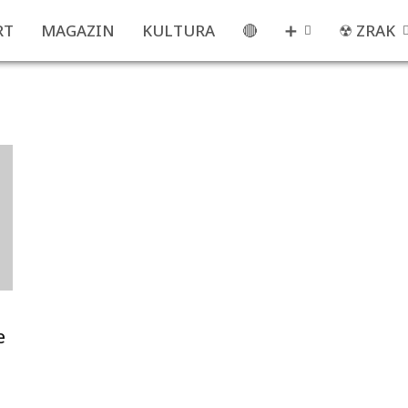
RT
MAGAZIN
KULTURA
🔴
➕
☢ ZRAK
e