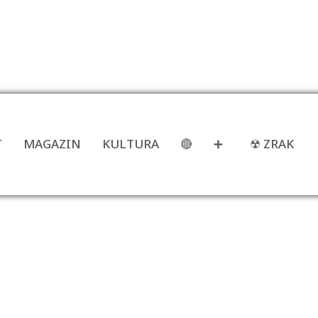
T
MAGAZIN
KULTURA
🔴
➕
☢ ZRAK