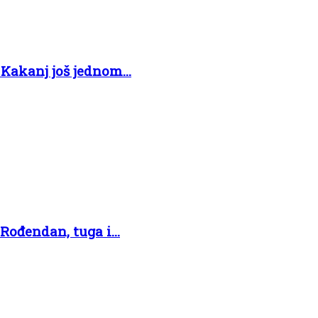
Kakanj još jednom...
ođendan, tuga i...