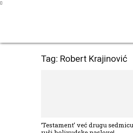
Tag: Robert Krajinović
‘Testament’ već drugu sedmic
ruši holivudske naslove!