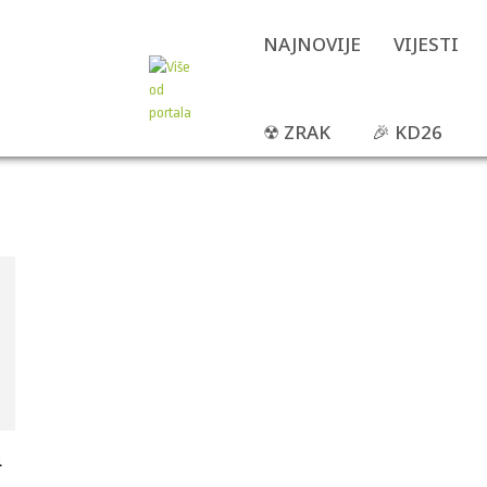
NAJNOVIJE
VIJESTI
☢ ZRAK
🎉 KD26
u