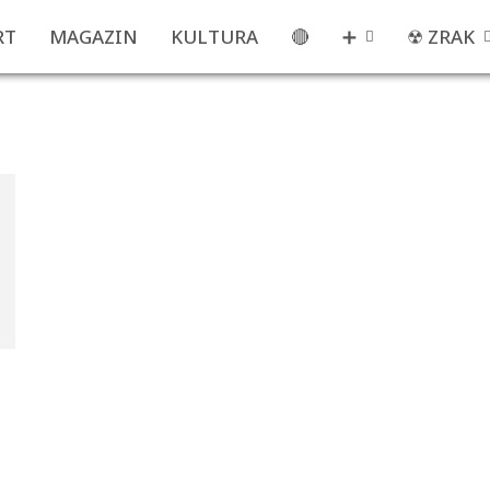
RT
MAGAZIN
KULTURA
🔴
➕
☢ ZRAK