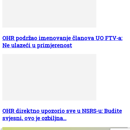
OHR podržao imenovanje članova UO FTV-a:
Ne ulazeći u primjerenost
OHR direktno upozorio sve u NSRS-u: Budite
svjesni, ovo je ozbiljna...