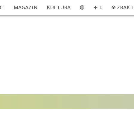
RT
MAGAZIN
KULTURA
🔴
➕
☢ ZRAK