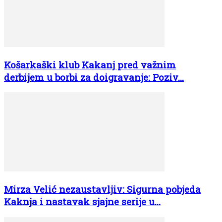
Košarkaški klub Kakanj pred važnim
derbijem u borbi za doigravanje: Poziv...
Mirza Velić nezaustavljiv: Sigurna pobjeda
Kaknja i nastavak sjajne serije u...