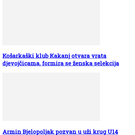
Košarkaški klub Kakanj otvara vrata
djevojčicama, formira se ženska selekcija
Armin Bjelopoljak pozvan u uži krug U14