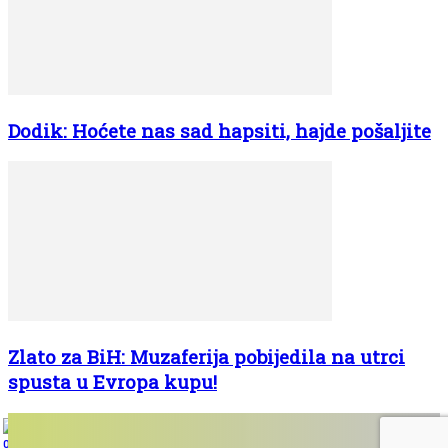
Dodik: Hoćete nas sad hapsiti, hajde pošaljite
Zlato za BiH: Muzaferija pobijedila na utrci
spusta u Evropa kupu!