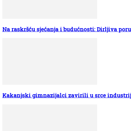
Na raskršću sjećanja i budućnosti: Dirljiva por
Kakanjski gimnazijalci zavirili u srce industrij