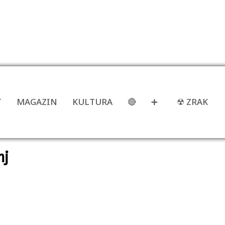
T
MAGAZIN
KULTURA
🔴
➕
☢ ZRAK
nj