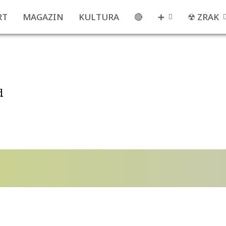
RT
MAGAZIN
KULTURA
🔴
➕
☢ ZRAK
d