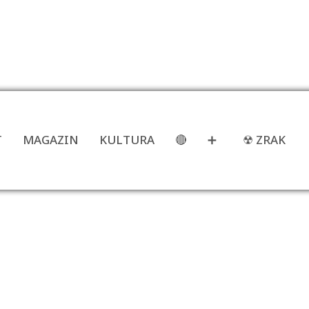
T
MAGAZIN
KULTURA
🔴
➕
☢ ZRAK