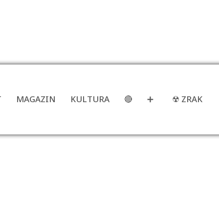
T
MAGAZIN
KULTURA
🔴
➕
☢ ZRAK