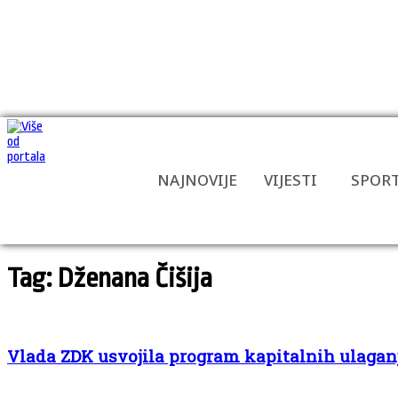
NAJNOVIJE
VIJESTI
SPOR
Tag: Dženana Čišija
Vlada ZDK usvojila program kapitalnih ulaganja