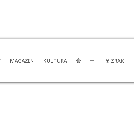
T
MAGAZIN
KULTURA
🔴
➕
☢ ZRAK