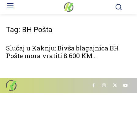
Tag: BH Pošta
Slučaj u Kaknju: Bivša blagajnica BH
Pošte mora vratiti 8.600 KM...