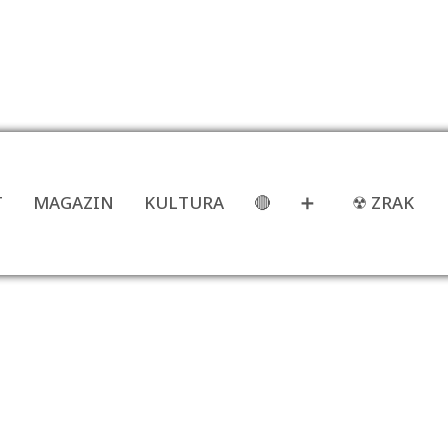
T
MAGAZIN
KULTURA
🔴
➕
☢ ZRAK