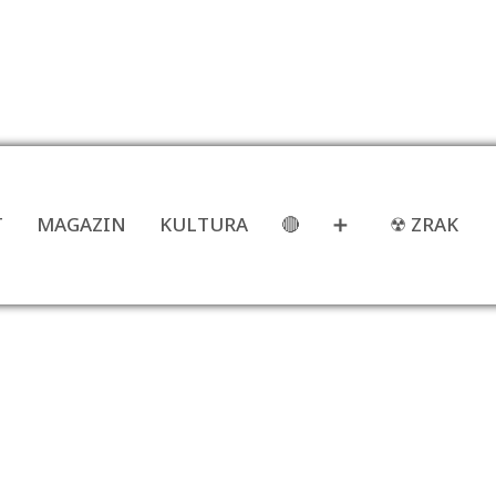
T
MAGAZIN
KULTURA
🔴
➕
☢ ZRAK