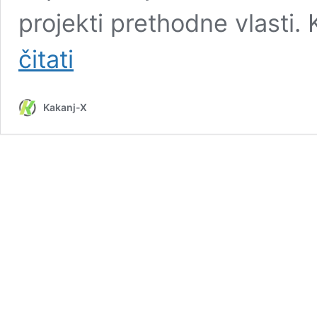
projekti prethodne vlasti.
Huskić
čitati
reagirao
na
prozivke:
Kakanj-X
Zaboravili
su
napore
naše
Behije
i
Emira